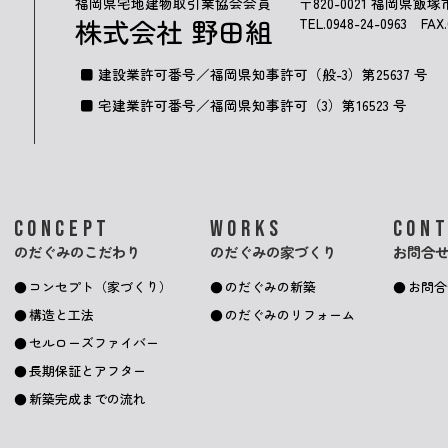
福岡県宅地建物取引業協会会員
〒820-0021 福岡県飯塚
株式会社 野田組
TEL.
0948-24-0963
FAX.0
建設業許可番号／福岡県知事許可（般-3）第25637 号
宅建業許可番号／福岡県知事許可（3）第16523 号
CONCEPT
WORKS
CON
のだぐみのこだわり
のだぐみの家づくり
お問合
コンセプト（家づくり）
のだぐみの新築
お問合
構造と工法
のだぐみのリフォーム
セルローズファイバー
長期保証とアフター
新築完成までの流れ