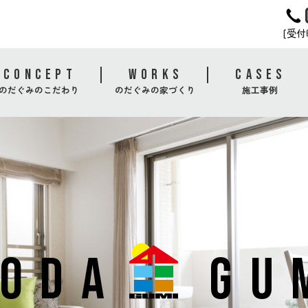
[受付時
CONCEPT
WORKS
CASES
のだぐみのこだわり
のだぐみの家づくり
施工事例
ODA
GU