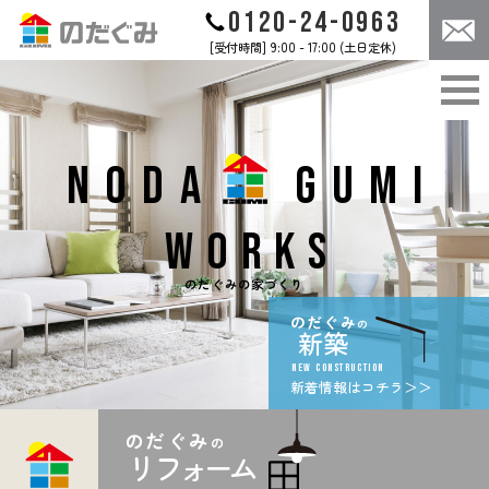
0120-24-0963
[受付時間] 9:00 - 17:00 (土日定休)
ABOUT
CONCEPT
のだぐみについて
のだぐみのこだわり
WORKS
CASES
のだぐみの家づくり
施工事例
NODA
GUMI
CONTACT
NEWS
お問合せ
お知らせ
WORKS
のだぐみの家づくり
のだぐみ
の
新築
お問合せは
NEW CONSTRUCTION
コチラ
新着情報はコチラ＞＞
のだぐみ
の
リフォーム