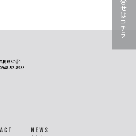
お問合せは
コチラ
市潤野57番1
948-52-8988
TACT
NEWS