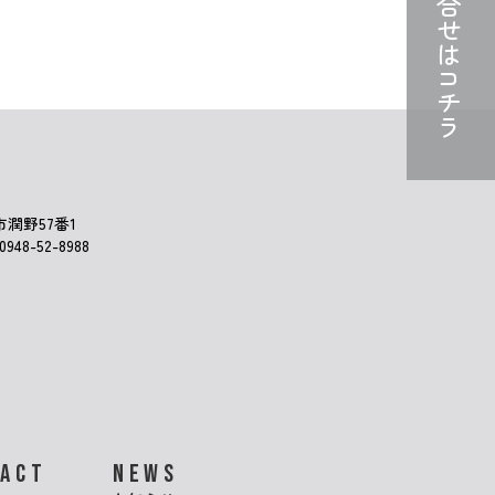
お問合せは
コチラ
市潤野57番1
948-52-8988
TACT
NEWS