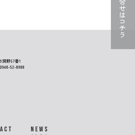
お問合せは
コチラ
市潤野57番1
948-52-8988
TACT
NEWS